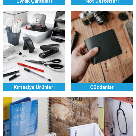
Evrak Çantaları
Not Defterleri
Kırtasiye Ürünleri
Cüzdanlar