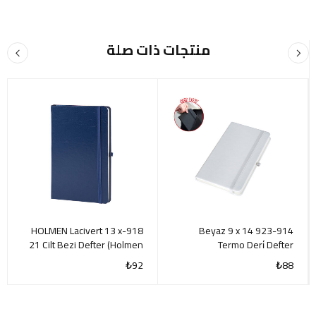
منتجات ذات صلة
918-HOLMEN Lacivert 13 x
923-914 Beyaz 9 x 14
21 Cilt Bezi Defter (Holmen
Termo Deri̇ Defter
Ki̇tap Kağıdı)
₺
92
₺
88