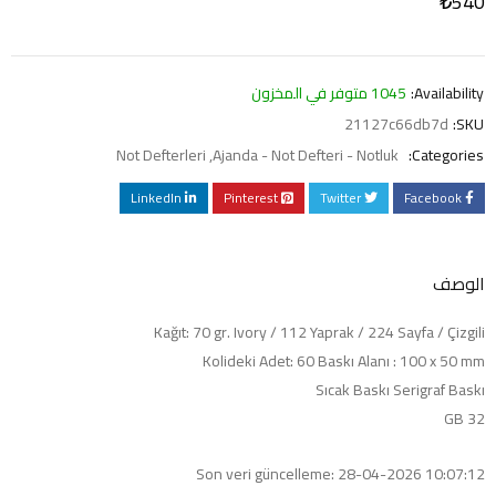
₺
540
Availability:
1045 متوفر في المخزون
21127c66db7d
SKU:
Not Defterleri
,
Ajanda - Not Defteri - Notluk
Categories:
LinkedIn
Pinterest
Twitter
Facebook
الوصف
Kağıt: 70 gr. Ivory / 112 Yaprak / 224 Sayfa / Çizgili
Kolideki Adet: 60 Baskı Alanı : 100 x 50 mm
Sıcak Baskı Serigraf Baskı
32 GB
Son veri güncelleme: 28-04-2026 10:07:12