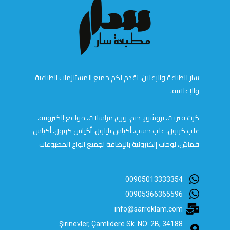
سار للطباعة والإعلان، نقدم لكم جميع المستلزمات الطباعية
والإعلانية.
كرت فيزيت، بروشور، ختم، ورق مراسلات، مواقع إلكترونية،
علب كرتون، علب خشب، أكياس نايلون، أكياس كرتون، أكياس
قماش، لوحات إلكترونية بالإضافة لجميع انواع المطبوعات
00905013333354
00905366365596
info@sarreklam.com
Şirinevler, Çamlıdere Sk. NO: 2B, 34188