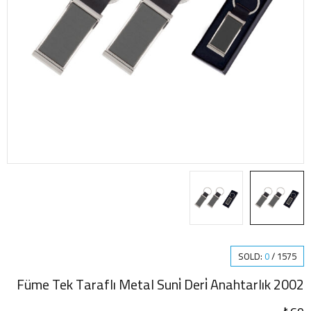
SOLD:
0
/
1575
2002 Füme Tek Taraflı Metal Suni̇ Deri̇ Anahtarlık