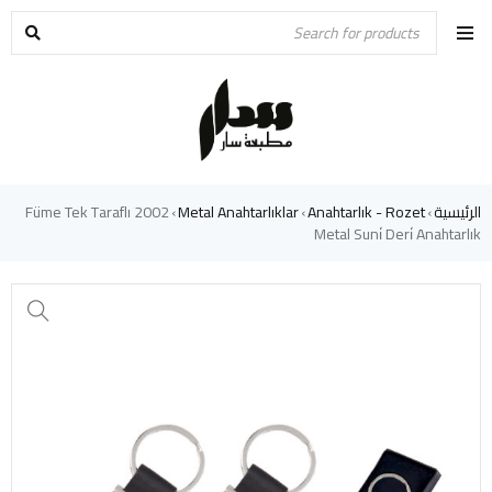
الرئيسية
Anahtarlık - Rozet
Metal Anahtarlıklar
2002 Füme Tek Taraflı
›
›
›
Metal Suni̇ Deri̇ Anahtarlık