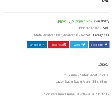
₺
60
Availability:
1575 متوفر في المخزون
8d01023734c3
SKU:
Metal Anahtarlıklar
,
Anahtarlık - Rozet
Categories:
LinkedIn
Pinterest
Twitter
Facebook
الوصف
85 x 32 mm Kolideki Adet: 250
Lazer Baskı Baskı Alanı : 35 x 15 mm
Son veri güncelleme: 28-04-2026 10:07:12