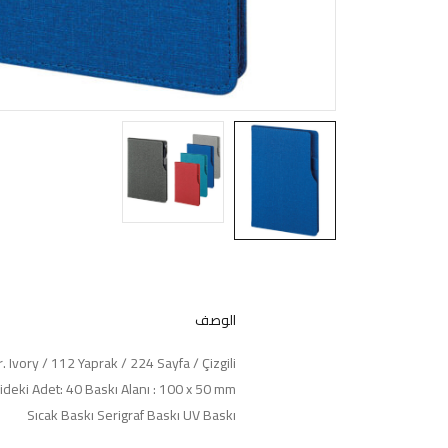
الوصف
r. Ivory / 112 Yaprak / 224 Sayfa / Çizgili
ideki Adet: 40 Baskı Alanı : 100 x 50 mm
Sıcak Baskı Serigraf Baskı UV Baskı