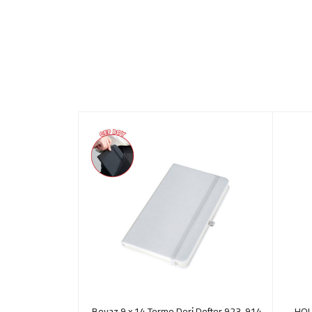
Deri̇ Defter
923-914 Beyaz 9 x 14 Termo Deri̇ Defter
941-