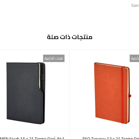
Son
منتجات ذات صلة
كمية
نفذت الكمية
HOLMEN Siyah 15 x 21 Termo Deri̇
920-EKO Turuncu 13 x 21 Termo Der