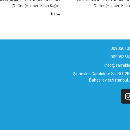
Defter (Holmen Ki̇tap Kağıdı)
Defter (Holmen Ki̇tap
₺
154
QUICK VIEW
QUI
00905013
00905366
info@sarrek
Şirinevler, Çamlıdere Sk. NO: 2
Bahçelievler/İstanbul,