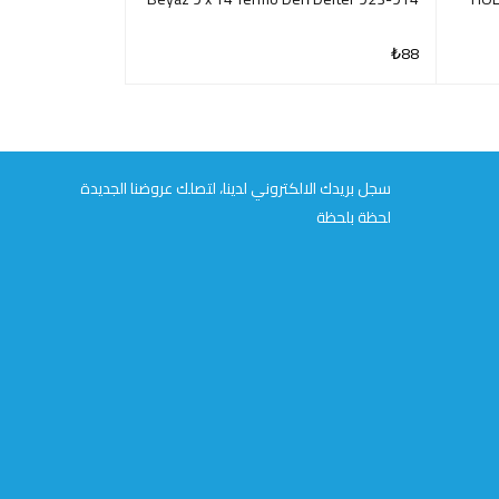
men Ki̇tap Kağıdı
₺
104
₺
88
QUICK VIEW
QUICK VIEW
سجل بريدك الالكتروني لدينا، لتصلك عروضنا الجديدة
لحظة بلحظة