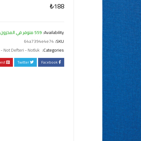
₺
188
Availability:
559 متوفر في المخزون
64a7394e4e74
SKU:
- Not Defteri - Notluk
Categories:
rest
Twitter
Facebook