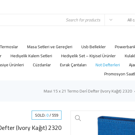
Termoslar
Masa Setleri ve Gereçleri
Usb Bellekler
Powerbank
r
Hediyelik Kalem Setleri
Hediyelik Set – Kişisel Ürünler
Kulak
asiye Ürünleri
Cüzdanlar
Evrak Çantaları
Not Defterleri
Promosyon Saatl
2320 Mavi 15 x 21 Termo Deri̇ Defter (Ivory Kağıt)
SOLD:
0
/
559
2320 Mavi 15 x 21 Termo Deri̇ Defter (Ivory Kağıt)