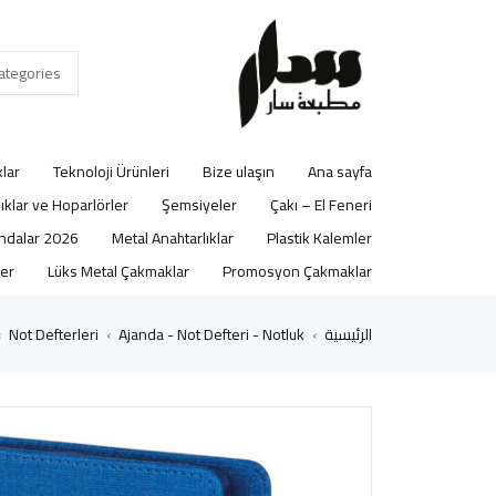
lar
Teknoloji Ürünleri
Bize ulaşın
Ana sayfa
lıklar ve Hoparlörler
Şemsiyeler
Çakı – El Feneri
2026 Ajandalar
Metal Anahtarlıklar
Plastik Kalemler
er
Lüks Metal Çakmaklar
Promosyon Çakmaklar
الرئيسية
Ajanda - Not Defteri - Notluk
Not Defterleri
›
›
›