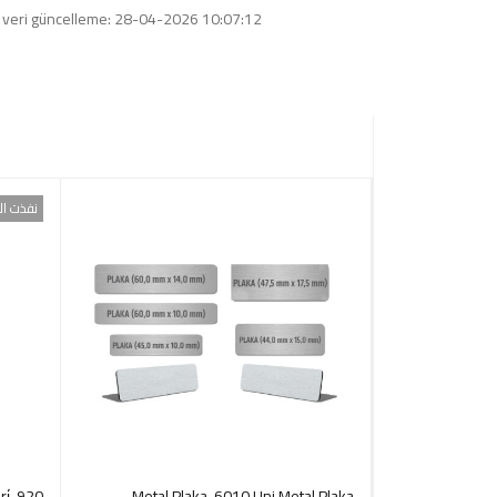
 veri güncelleme: 28-04-2026 10:07:12
نفذت ال
i̇
Metal Plaka-6010 Uni Metal Plaka
941-HOLMEN Lacive