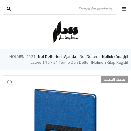
الرئيسية
Ajanda - Not Defteri - Notluk
Not Defterleri
2421-HOLMEN
›
›
›
Lacivert 15 x 21 Termo Deri̇ Defter (Holmen Ki̇tap Kağıdı)
نفذت الكمية