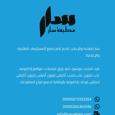
سار للطباعة والإعلان، نقدم لكم جميع المستلزمات الطباعية
والإعلانية.
كرت فيزيت، بروشور، ختم، ورق مراسلات، مواقع إلكترونية،
علب كرتون، علب خشب، أكياس نايلون، أكياس كرتون، أكياس
قماش، لوحات إلكترونية بالإضافة لجميع انواع المطبوعات
00905013333354
00905366365596
info@sarreklam.com