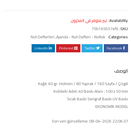
Availability:
غير متوفر في المخزون
75b165b57ef6
SKU:
Not Defterleri
,
Ajanda - Not Defteri - Notluk
Categories:
LinkedIn
Pinterest
Twitter
Facebook
الوصف
Kağıt: 60 gr. Holmen / 80 Yaprak / 160 Sayfa / Çizgili
Kolideki Adet: 40 Baskı Alanı : 100 x 50 mm
Sıcak Baskı Serigraf Baskı UV Baskı
EKONOMİK MODEL
Son veri güncelleme: 08-04-2026 22:06:37