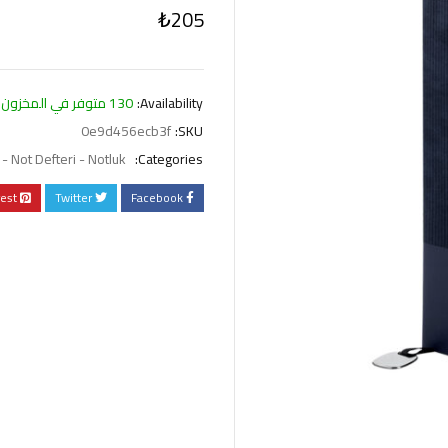
₺
205
Availability:
130 متوفر في المخزون
0e9d456ecb3f
SKU:
- Not Defteri - Notluk
Categories:
rest
Twitter
Facebook