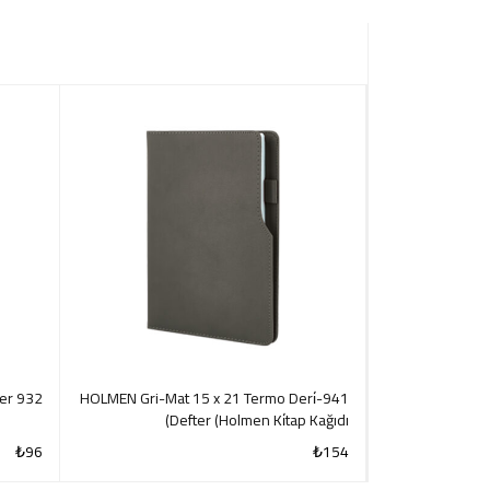
932 Taba 13 x 21 Termo Deri̇ Defter
941-HOLMEN Gri-Mat 15 x 21 Termo Deri̇
920-EKO Turu
Defter (Holmen Ki̇tap Kağıdı)
De
₺
96
₺
154
CK VIEW
QUICK VIEW