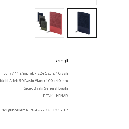
الوصف
r. Ivory / 112 Yaprak / 224 Sayfa / Çizgili
ideki Adet: 50 Baskı Alanı : 100 x 40 mm
Sıcak Baskı Serigraf Baskı
RENKLİ KENAR
 veri güncelleme: 28-04-2026 10:07:12