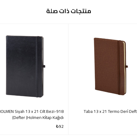
منتجات ذات صلة
18-HOLMEN Siyah 13 x 21 Cilt Bezi
Defter (Holmen Ki̇tap Kağıdı)
₺
92
QUICK VIEW
QUI