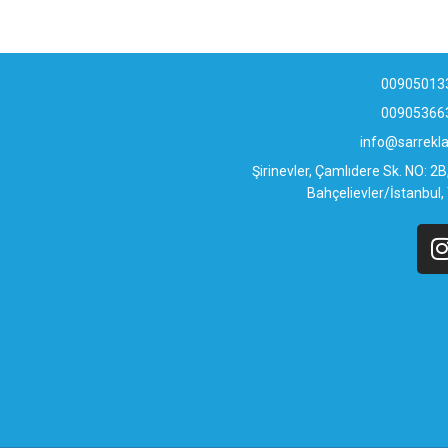
00905013
00905366
info@sarrek
Şirinevler, Çamlıdere Sk. NO: 2
Bahçelievler/İstanbul,