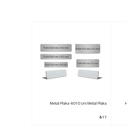
 Deri̇ Defter
Metal Plaka-6010 Uni Metal Plaka
9
men Ki̇tap Kağıdı
₺
104
₺
17
QUICK VIEW
QUICK VIEW