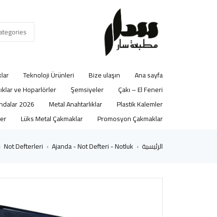
lar
Teknoloji Ürünleri
Bize ulaşın
Ana sayfa
lıklar ve Hoparlörler
Şemsiyeler
Çakı – El Feneri
2026 Ajandalar
Metal Anahtarlıklar
Plastik Kalemler
er
Lüks Metal Çakmaklar
Promosyon Çakmaklar
الرئيسية
Ajanda - Not Defteri - Notluk
Not Defterleri
›
›
›