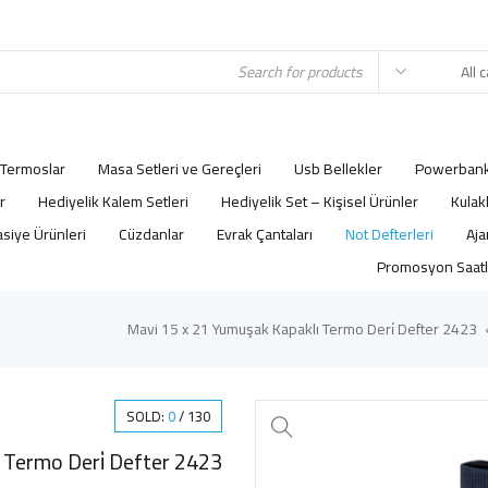
Termoslar
Masa Setleri ve Gereçleri
Usb Bellekler
Powerbank
r
Hediyelik Kalem Setleri
Hediyelik Set – Kişisel Ürünler
Kulak
asiye Ürünleri
Cüzdanlar
Evrak Çantaları
Not Defterleri
Promosyon Saatl
2423 Mavi 15 x 21 Yumuşak Kapaklı Termo Deri̇ Defter
SOLD:
0
/
130
2423 Mavi 15 x 21 Yumuşak Kapaklı Termo Deri̇ Defter