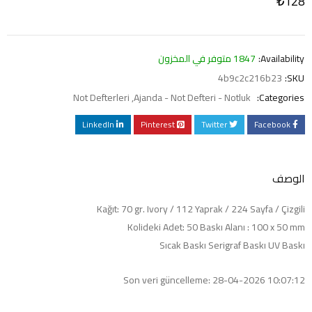
₺
128
Availability:
1847 متوفر في المخزون
4b9c2c216b23
SKU:
Not Defterleri
,
Ajanda - Not Defteri - Notluk
Categories:
LinkedIn
Pinterest
Twitter
Facebook
الوصف
Kağıt: 70 gr. Ivory / 112 Yaprak / 224 Sayfa / Çizgili
Kolideki Adet: 50 Baskı Alanı : 100 x 50 mm
Sıcak Baskı Serigraf Baskı UV Baskı
Son veri güncelleme: 28-04-2026 10:07:12