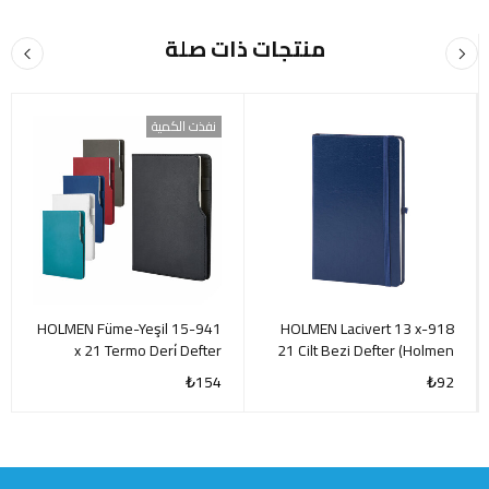
منتجات ذات صلة
نفذت الكمية
941-HOLMEN Füme-Yeşil 15
918-HOLMEN Lacivert 13 x
x 21 Termo Deri̇ Defter
21 Cilt Bezi Defter (Holmen
(Holmen Ki̇tap Kağıdı)
Ki̇tap Kağıdı)
₺
154
₺
92