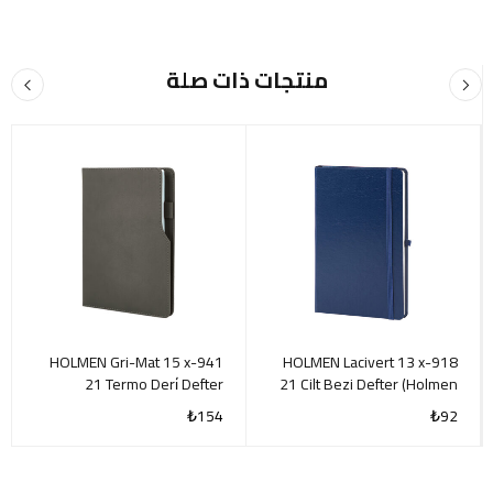
منتجات ذات صلة
941-HOLMEN Gri-Mat 15 x
918-HOLMEN Lacivert 13 x
21 Termo Deri̇ Defter
21 Cilt Bezi Defter (Holmen
(Holmen Ki̇tap Kağıdı)
Ki̇tap Kağıdı)
₺
154
₺
92