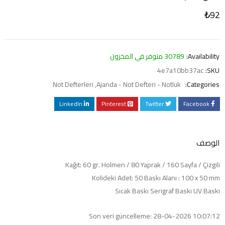
₺
92
Availability:
30789 متوفر في المخزون
4e7a10bb37ac
SKU:
Not Defterleri
,
Ajanda - Not Defteri - Notluk
Categories:
LinkedIn
Pinterest
Twitter
Facebook
الوصف
Kağıt: 60 gr. Holmen / 80 Yaprak / 160 Sayfa / Çizgili
Kolideki Adet: 50 Baskı Alanı : 100 x 50 mm
Sıcak Baskı Serigraf Baskı UV Baskı
Son veri güncelleme: 28-04-2026 10:07:12