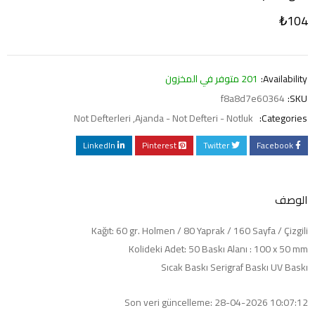
₺
104
Availability:
201 متوفر في المخزون
f8a8d7e60364
SKU:
Not Defterleri
,
Ajanda - Not Defteri - Notluk
Categories:
LinkedIn
Pinterest
Twitter
Facebook
الوصف
Kağıt: 60 gr. Holmen / 80 Yaprak / 160 Sayfa / Çizgili
Kolideki Adet: 50 Baskı Alanı : 100 x 50 mm
Sıcak Baskı Serigraf Baskı UV Baskı
Son veri güncelleme: 28-04-2026 10:07:12