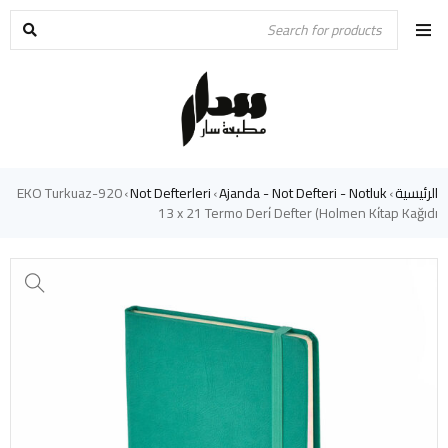
الرئيسية
Ajanda - Not Defteri - Notluk
Not Defterleri
920-EKO Turkuaz
›
›
›
13 x 21 Termo Deri̇ Defter (Holmen Ki̇tap Kağıdı