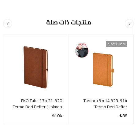
منتجات ذات صلة
نفذت الكمية
920-EKO Taba 13 x 21
923-914 Turuncu 9 x 14
Termo Deri̇ Defter (Holmen
Termo Deri̇ Defter
Ki̇tap Kağıdı
₺
104
₺
88