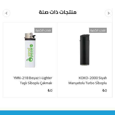
منتجات ذات صلة
نفذت الكمية
نفذت الكمية
YMN-218 Beyaz I-Lighter
KOKO-2000 Siyah
Taşlı Si̇boplu Çakmak
Manyetolu Turbo Si̇boplu
Çakmak
₺
0
₺
0