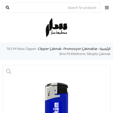
الرئيسية
Promosyon Çakmaklar
Clipper Çakmak
TK21R Mavi Clipper
›
›
›
Brio Fit Elektronic Si̇boplu Çakmak