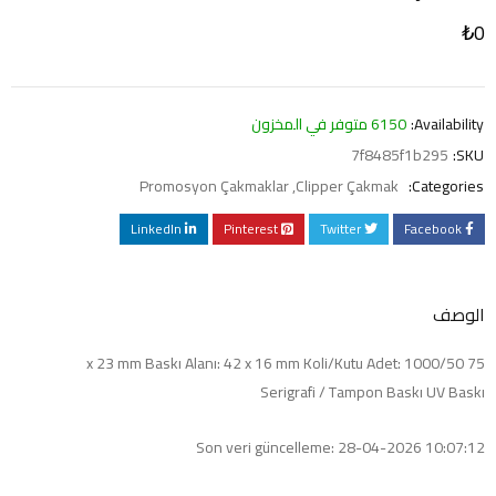
₺
0
Availability:
6150 متوفر في المخزون
7f8485f1b295
SKU:
Promosyon Çakmaklar
,
Clipper Çakmak
Categories:
LinkedIn
Pinterest
Twitter
Facebook
الوصف
75 x 23 mm Baskı Alanı: 42 x 16 mm Koli/Kutu Adet: 1000/50
Serigrafi / Tampon Baskı UV Baskı
Son veri güncelleme: 28-04-2026 10:07:12