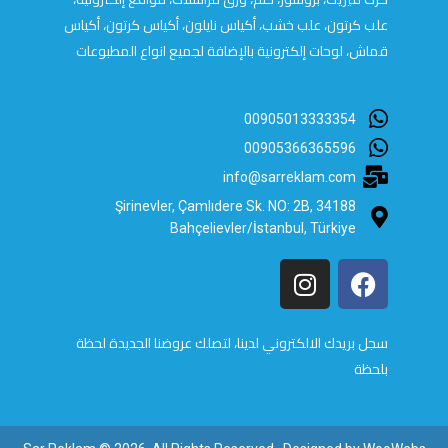
علب كرتون، علب خشب، أكياس نايلون، أكياس كرتون، أكياس
قماش، لوحات إلكترونية بالإضافة لجميع انواع المطبوعات
00905013333354
00905366365596
info@sarreklam.com
Şirinevler, Çamlıdere Sk. NO: 2B, 34188
Bahçelievler/İstanbul, Türkiye
سجل بريدك الالكتروني لدينا، لتصلك عروضنا الجديدة لحظة
بلحظة