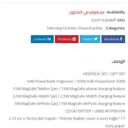
Availability:
غير متوفر في المخزون
d2c9163e8eff
SKU:
Teknoloji Ürünleri
,
Powerbanklar
Categories:
LinkedIn
Pinterest
Twitter
Facebook
الوصف
HEDİYELİK SET / GIFT SET
5000 mAh Powerbank Organizer / 5000 mAh Powerbank
15W MagSafe Telefon Şarj / 15W MagSafe phone charging feature
2,5W MagSafe iWatch Şarj / 2.5W MagSafe iWatch charging feature
5W MagSafe AirPods Şarj / 5W MagSafe AirPods charging feature
ÇİZGİLİ DEFTER / LINED NOTEBOOK
17 x 23 cm • Termo deri kapak / Thermo leather cover • Ivory kağıt /
Ivory paper