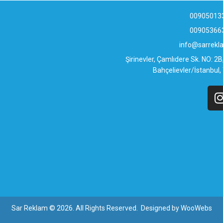
00905013
00905366
info@sarrek
Şirinevler, Çamlıdere Sk. NO: 2
Bahçelievler/İstanbul,
Sar Reklam © 2026. All Rights Reserved. Designed by
WooWebs