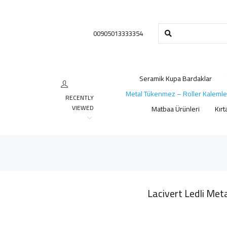
00905013333354
Seramik Kupa Bardaklar
Metal Tükenmez – Roller Kalemle
RECENTLY
VIEWED
Matbaa Ürünleri
Kırt