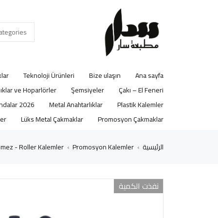
lar
Teknoloji Ürünleri
Bize ulaşın
Ana sayfa
lıklar ve Hoparlörler
Şemsiyeler
Çakı – El Feneri
2026 Ajandalar
Metal Anahtarlıklar
Plastik Kalemler
er
Lüks Metal Çakmaklar
Promosyon Çakmaklar
الرئيسية
Promosyon Kalemler
mez - Roller Kalemler
›
›
نفذت الكمية