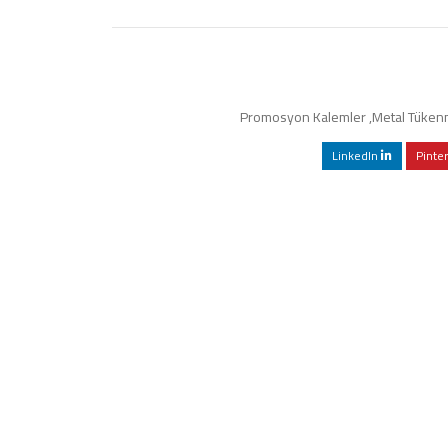
Promosyon Kalemler
,
Metal Tükenm
LinkedIn
Pinte