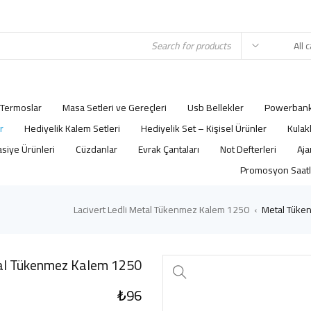
Termoslar
Masa Setleri ve Gereçleri
Usb Bellekler
Powerbank
r
Hediyelik Kalem Setleri
Hediyelik Set – Kişisel Ürünler
Kulak
asiye Ürünleri
Cüzdanlar
Evrak Çantaları
Not Defterleri
Promosyon Saatl
1250 Lacivert Ledli Metal Tükenmez Kalem
Metal Tüken
›
1250 Lacivert Ledli Metal Tükenmez Kalem
₺
96