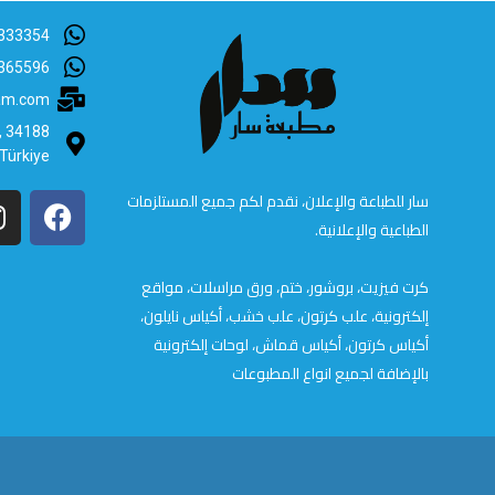
333354
365596
lam.com
B, 34188
 Türkiye
سار للطباعة والإعلان، نقدم لكم جميع المستلزمات
الطباعية والإعلانية.
كرت فيزيت، بروشور، ختم، ورق مراسلات، مواقع
إلكترونية، علب كرتون، علب خشب، أكياس نايلون،
أكياس كرتون، أكياس قماش، لوحات إلكترونية
بالإضافة لجميع انواع المطبوعات