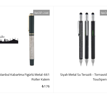
كمية
نفذت الكمية
-R İstanbul Kabartma Figürlü Metal
652 Siyah Metal Su Terazili - Tornavid
Roller Kalem
Touchpen
₺
176
QUICK VIEW
QUI