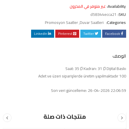
Availability:
غير متوفر في المخزون
d58344ecca21
SKU:
Promosyon Saatler
,
Duvar Saatleri
Categories:
LinkedIn
Pinterest
Twitter
Facebook
الوصف
Saat: 35 Ø Kadran: 31 Ø Dijital Baskı
100 Adet ve üzeri siparişlerde üretim yapılmaktadır
Son veri güncelleme: 26-04-2026 22:06:59
منتجات ذات صلة