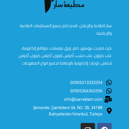
سار للطباعة والإعلان، نقدم لكم جميع المستلزمات الطباعية
والإعلانية.
كرت فيزيت، بروشور، ختم، ورق مراسلات، مواقع إلكترونية،
علب كرتون، علب خشب، أكياس نايلون، أكياس كرتون، أكياس
قماش، لوحات إلكترونية بالإضافة لجميع انواع المطبوعات
00905013333354
00905366365596
info@sarreklam.com
Şirinevler, Çamlıdere Sk. NO: 2B, 34188
Bahçelievler/İstanbul, Türkiye