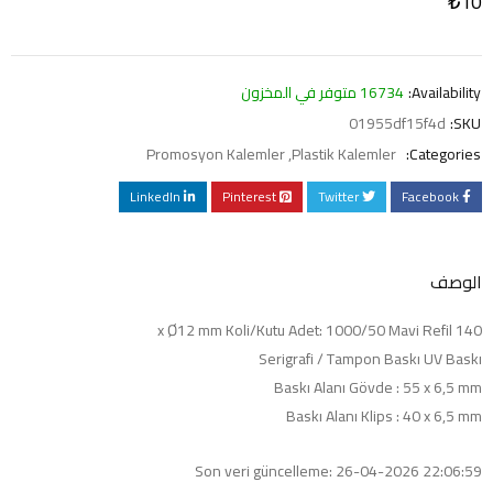
₺
10
Availability:
16734 متوفر في المخزون
01955df15f4d
SKU:
Promosyon Kalemler
,
Plastik Kalemler
Categories:
LinkedIn
Pinterest
Twitter
Facebook
الوصف
140 x Ø12 mm Koli/Kutu Adet: 1000/50 Mavi Refil
Serigrafi / Tampon Baskı UV Baskı
Baskı Alanı Gövde : 55 x 6,5 mm
Baskı Alanı Klips : 40 x 6,5 mm
Son veri güncelleme: 26-04-2026 22:06:59