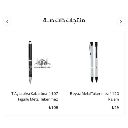
منتجات ذات صلة
1107-T Ayasofya Kabartma
1120 Beyaz MetalTükenmez
Figürlü Metal Tükenmez
Kalem
Kalem
₺
108
₺
29