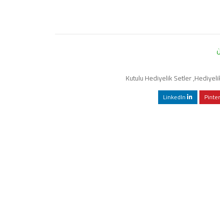
Kutulu Hediyelik Setler
,
Hediyelik
LinkedIn
Pinte