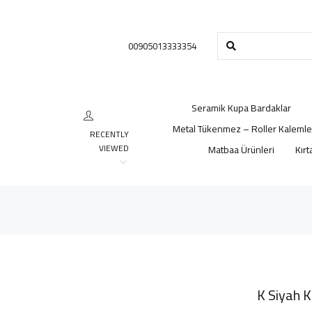
00905013333354
Seramik Kupa Bardaklar
Metal Tükenmez – Roller Kalemle
RECENTLY
VIEWED
Matbaa Ürünleri
Kırt