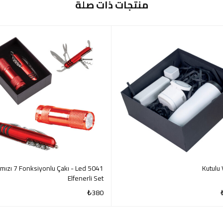
منتجات ذات صلة
1 Kırmızı 7 Fonksiyonlu Çakı - Led
Kutulu 
Elfenerli Set
₺
380
QUICK VIEW
QUI