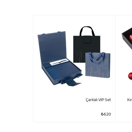
نفذت الكمية
& Powerbank
Çantalı VIP Set
504
Set
₺
1.900
₺
620
QUICK VIEW
QUICK VIEW