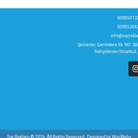
00905013
00905366
info@sarrek
Şirinevler, Çamlıdere Sk. NO: 2
Bahçelievler/İstanbul,
Sar Reklam © 2026. All Rights Reserved. Designed by
WooWebs