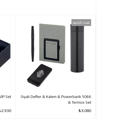
نفذت الكمية
VIP Set
5066 Siyah Defter & Kalem & Powerbank
& Termos Set
₺
2.930
₺
3.080
CK VIEW
QUICK VIEW