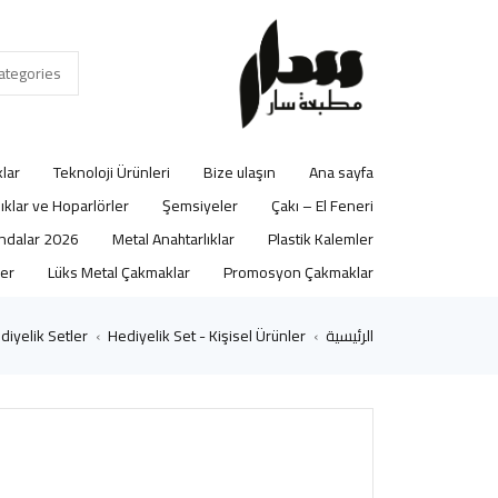
lar
Teknoloji Ürünleri
Bize ulaşın
Ana sayfa
lıklar ve Hoparlörler
Şemsiyeler
Çakı – El Feneri
2026 Ajandalar
Metal Anahtarlıklar
Plastik Kalemler
er
Lüks Metal Çakmaklar
Promosyon Çakmaklar
الرئيسية
Hediyelik Set - Kişisel Ürünler
diyelik Setler
›
›