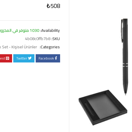
₺
508
Availability:
1030 متوفر في المخزون
4b08c0ffb7b8
SKU:
 Set - Kişisel Ürünler
Categories:
rest
Twitter
Facebook