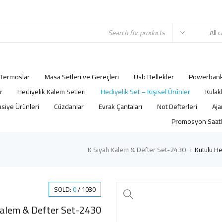
Termoslar
Masa Setleri ve Gereçleri
Usb Bellekler
Powerbank
r
Hediyelik Kalem Setleri
Hediyelik Set – Kişisel Ürünler
Kulak
asiye Ürünleri
Cüzdanlar
Evrak Çantaları
Not Defterleri
Promosyon Saatl
2430-K Siyah Kalem & Defter Set
Kutulu He
›
SOLD:
0
/
1030
2430-K Siyah Kalem & Defter Set