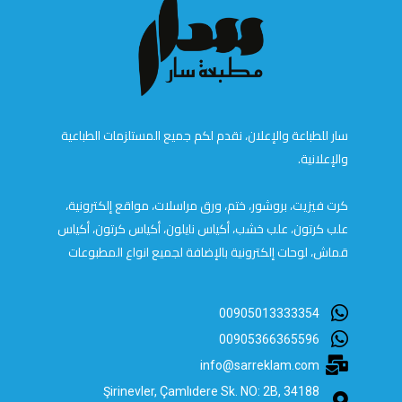
سار للطباعة والإعلان، نقدم لكم جميع المستلزمات الطباعية
والإعلانية.
كرت فيزيت، بروشور، ختم، ورق مراسلات، مواقع إلكترونية،
علب كرتون، علب خشب، أكياس نايلون، أكياس كرتون، أكياس
قماش، لوحات إلكترونية بالإضافة لجميع انواع المطبوعات
00905013333354
00905366365596
info@sarreklam.com
Şirinevler, Çamlıdere Sk. NO: 2B, 34188