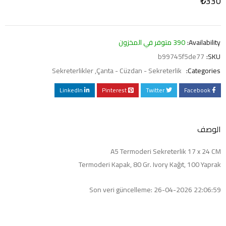
₺
330
Availability:
390 متوفر في المخزون
b99745f5de77
SKU:
Sekreterlikler
,
Çanta - Cüzdan - Sekreterlik
Categories:
LinkedIn
Pinterest
Twitter
Facebook
الوصف
A5 Termoderi Sekreterlik 17 x 24 CM
Termoderi Kapak, 80 Gr. Ivory Kağıt, 100 Yaprak
Son veri güncelleme: 26-04-2026 22:06:59