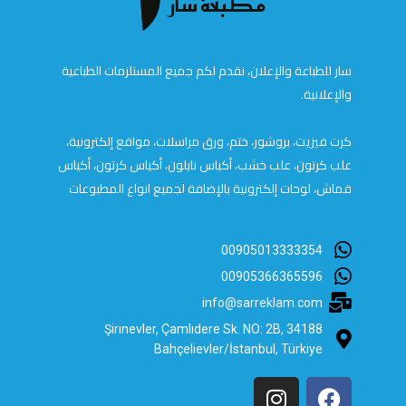
سار للطباعة والإعلان، نقدم لكم جميع المستلزمات الطباعية
والإعلانية.
كرت فيزيت، بروشور، ختم، ورق مراسلات، مواقع إلكترونية،
علب كرتون، علب خشب، أكياس نايلون، أكياس كرتون، أكياس
قماش، لوحات إلكترونية بالإضافة لجميع انواع المطبوعات
00905013333354
00905366365596
info@sarreklam.com
Şirinevler, Çamlıdere Sk. NO: 2B, 34188
Bahçelievler/İstanbul, Türkiye