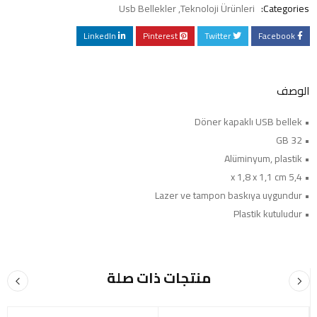
Usb Bellekler
,
Teknoloji Ürünleri
Categories:
LinkedIn
Pinterest
Twitter
Facebook
الوصف
• Döner kapaklı USB bellek
• 32 GB
• Alüminyum, plastik
• 5,4 x 1,8 x 1,1 cm
• Lazer ve tampon baskıya uygundur
• Plastik kutuludur
منتجات ذات صلة