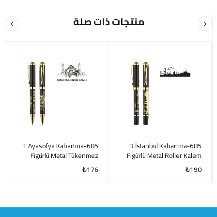
منتجات ذات صلة
685-T Ayasofya Kabartma
685-R İstanbul Kabartma
Figürlü Metal Tükenmez
Figürlü Metal Roller Kalem
Kalem
₺
176
₺
190