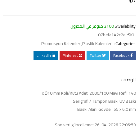
₺
7
Availability:
2100 متوفر في المخزون
07befa142c2e
SKU:
Promosyon Kalemler
,
Plastik Kalemler
Categories:
LinkedIn
Pinterest
Twitter
Facebook
الوصف
140 x Ø10 mm Koli/Kutu Adet: 2000/100 Mavi Refil
Serigrafi / Tampon Baskı UV Baskı
Baskı Alanı Gövde : 55 x 6,0 mm
Son veri güncelleme: 26-04-2026 22:06:59