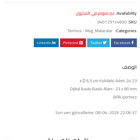
Availability:
غير متوفر في المخزون
d4b1291c4830
SKU:
Termos - Mug
,
Mataralar
Categories:
LinkedIn
Pinterest
Twitter
Facebook
الوصف
23 x Ø 6,5 cm Kolideki Adet: 24
Dijital Baskı Baskı Alanı : 23 x 80 mm
BPA içermez.
Son veri güncelleme: 08-04-2026 22:06:37