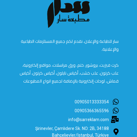
سار للطباعة والإعلان، نقدم لكم جميع المستلزمات الطباعية
والإعلانية.
كرت فيزيت، بروشور، ختم، ورق مراسلات، مواقع إلكترونية،
علب كرتون، علب خشب، أكياس نايلون، أكياس كرتون، أكياس
قماش، لوحات إلكترونية بالإضافة لجميع انواع المطبوعات
00905013333354
00905366365596
info@sarreklam.com
Şirinevler, Çamlıdere Sk. NO: 2B, 34188
Bahçelievler/İstanbul, Türkiye