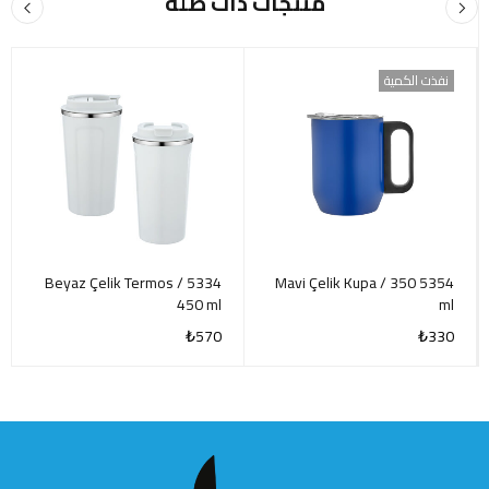
منتجات ذات صلة
نفذت الكمية
5334 Beyaz Çelik Termos /
5354 Mavi Çelik Kupa / 350
450 ml
ml
₺
570
₺
330