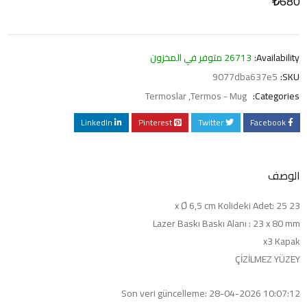
₺
680
Availability:
26713 متوفر في المخزون
9077dba637e5
SKU:
Termoslar
,
Termos - Mug
Categories:
LinkedIn
Pinterest
Twitter
Facebook
الوصف
23 x Ø 6,5 cm Kolideki Adet: 25
Lazer Baskı Baskı Alanı : 23 x 80 mm
x3 Kapak
ÇİZİLMEZ YÜZEY
Son veri güncelleme: 28-04-2026 10:07:12