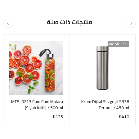
منتجات ذات صلة
نفذت الكمية
MTR-0213 Cam Cam Matara
5338 Krom Dijital Süzgeçli
(Siyah Kılıflı) / 500 ml
Termos / 450 ml
₺
135
₺
410