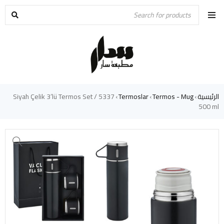
الرئيسية
Termos - Mug
Termoslar
5337 Siyah Çelik 3’lü Termos Set /
›
›
›
500 ml