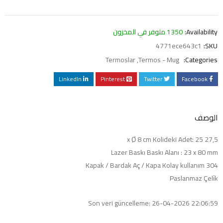
Availability:
1350 متوفر في المخزون
4771ece643c1
SKU:
Termoslar
,
Termos - Mug
Categories:
LinkedIn
Pinterest
Twitter
Facebook
الوصف
27,5 x Ø 8 cm Kolideki Adet: 25
Lazer Baskı Baskı Alanı : 23 x 80 mm
Kapak / Bardak Aç / Kapa Kolay kullanım 304
Paslanmaz Çeli̇k
Son veri güncelleme: 26-04-2026 22:06:59