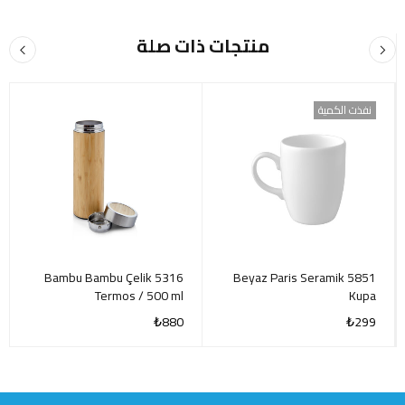
منتجات ذات صلة
نفذت الكمية
5316 Bambu Bambu Çelik
5851 Beyaz Paris Seramik
Termos / 500 ml
Kupa
₺
880
₺
299