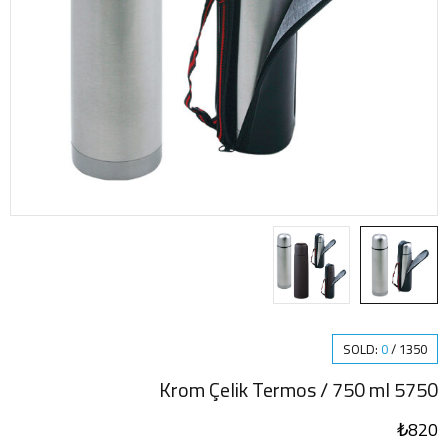
SOLD:
0
/
1350
5750 Krom Çelik Termos / 750 ml
₺
820