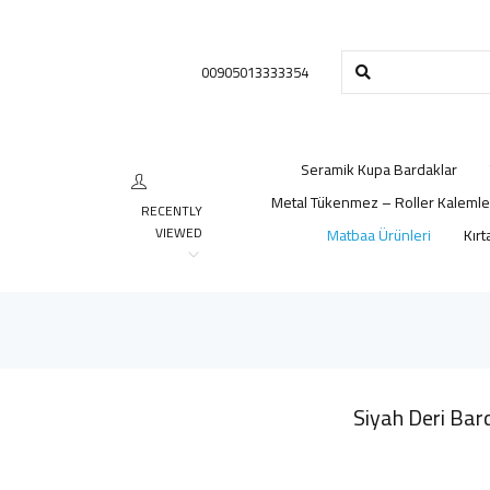
00905013333354
Seramik Kupa Bardaklar
Metal Tükenmez – Roller Kalemle
RECENTLY
VIEWED
Matbaa Ürünleri
Kırt