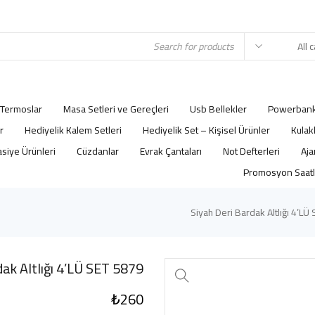
Termoslar
Masa Setleri ve Gereçleri
Usb Bellekler
Powerbank
r
Hediyelik Kalem Setleri
Hediyelik Set – Kişisel Ürünler
Kulak
asiye Ürünleri
Cüzdanlar
Evrak Çantaları
Not Defterleri
Promosyon Saatl
5879 Siyah Deri Bardak Altlığı 4’LÜ SET
₺
260