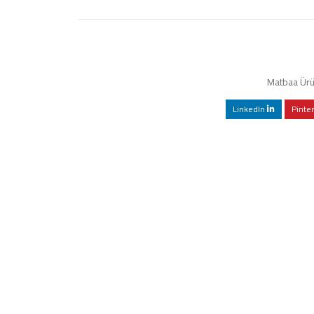
Matbaa Ürü
LinkedIn
Pinte