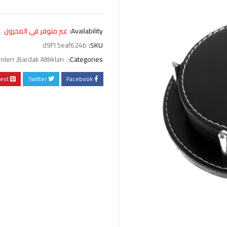
Availability:
غير متوفر في المخزون
d9f15eaf624b
SKU:
nleri
,
Bardak Altlıkları
Categories:
rest
Twitter
Facebook