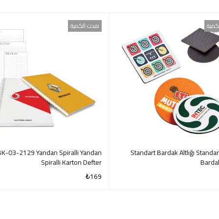
كمية
نفذت الكمية
K-03-2129 Yandan Spiralli Yandan
5870 Standart Bardak Altlığı Standar
Spiralli Karton Defter
Bardak
₺
169
QUICK VIEW
QUI