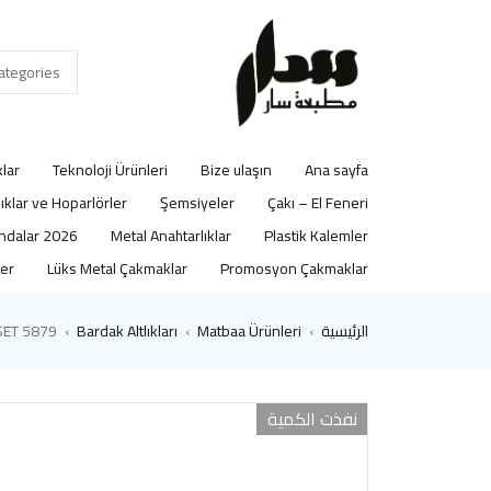
lar
Teknoloji Ürünleri
Bize ulaşın
Ana sayfa
lıklar ve Hoparlörler
Şemsiyeler
Çakı – El Feneri
2026 Ajandalar
Metal Anahtarlıklar
Plastik Kalemler
er
Lüks Metal Çakmaklar
Promosyon Çakmaklar
الرئيسية
Matbaa Ürünleri
Bardak Altlıkları
5879 Siyah Deri Bardak Altlığı 4’LÜ SET
›
›
›
نفذت الكمية