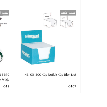
نفذت الكمية
نفذت ال
t
KB-03-300 Küp Notluk Küp Blok Not
BK-01-2129
 Altlığı
₺
12
₺
107
CK VIEW
QUICK VIEW