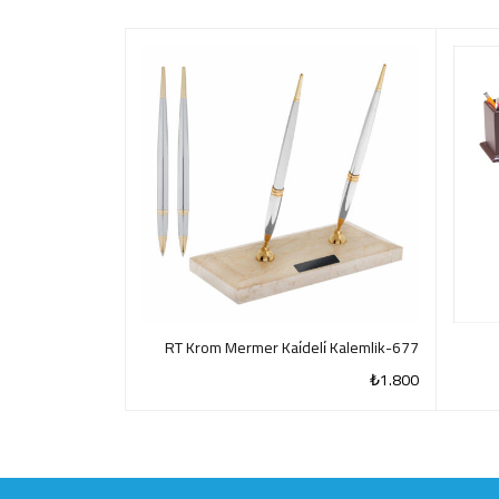
957 Beyaz PVC-Akrilik Kalemlik
677-RT Krom Mermer Kai̇deli̇ Kalemlik
₺
120
₺
1.800
QUICK VIEW
QUICK VIEW