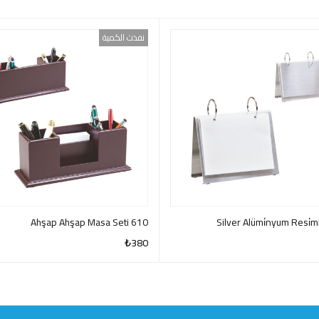
نفذت الكمية
610 Ahşap Ahşap Masa Seti
₺
380
QUICK VIEW
QUI