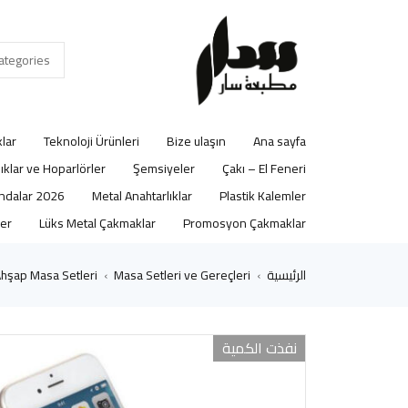
lar
Teknoloji Ürünleri
Bize ulaşın
Ana sayfa
lıklar ve Hoparlörler
Şemsiyeler
Çakı – El Feneri
2026 Ajandalar
Metal Anahtarlıklar
Plastik Kalemler
er
Lüks Metal Çakmaklar
Promosyon Çakmaklar
الرئيسية
Masa Setleri ve Gereçleri
hşap Masa Setleri
›
›
نفذت الكمية