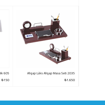
605 Silver Alümi̇nyum Resi̇mlik
2035 Ahşap Lüks Ahşap Masa Seti
₺
150
₺
1.650
CK VIEW
QUICK VIEW