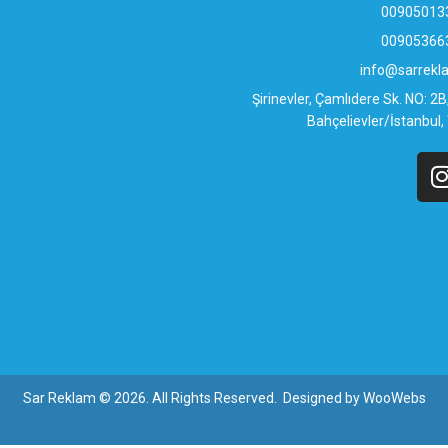
00905013
00905366
info@sarrek
Şirinevler, Çamlıdere Sk. NO: 2
Bahçelievler/İstanbul,
Sar Reklam © 2026. All Rights Reserved. Designed by
WooWebs