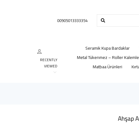
00905013333354
Seramik Kupa Bardaklar
Metal Tükenmez – Roller Kalemle
RECENTLY
VIEWED
Matbaa Ürünleri
Kırt