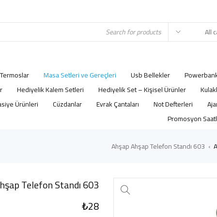
Termoslar
Masa Setleri ve Gereçleri
Usb Bellekler
Powerbank
r
Hediyelik Kalem Setleri
Hediyelik Set – Kişisel Ürünler
Kulak
asiye Ürünleri
Cüzdanlar
Evrak Çantaları
Not Defterleri
Promosyon Saatl
603 Ahşap Ahşap Telefon Standı
A
›
603 Ahşap Ahşap Telefon Standı
₺
28