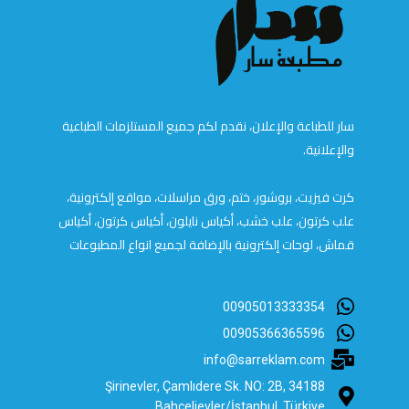
سار للطباعة والإعلان، نقدم لكم جميع المستلزمات الطباعية
والإعلانية.
كرت فيزيت، بروشور، ختم، ورق مراسلات، مواقع إلكترونية،
علب كرتون، علب خشب، أكياس نايلون، أكياس كرتون، أكياس
قماش، لوحات إلكترونية بالإضافة لجميع انواع المطبوعات
00905013333354
00905366365596
info@sarreklam.com
Şirinevler, Çamlıdere Sk. NO: 2B, 34188
Bahçelievler/İstanbul, Türkiye