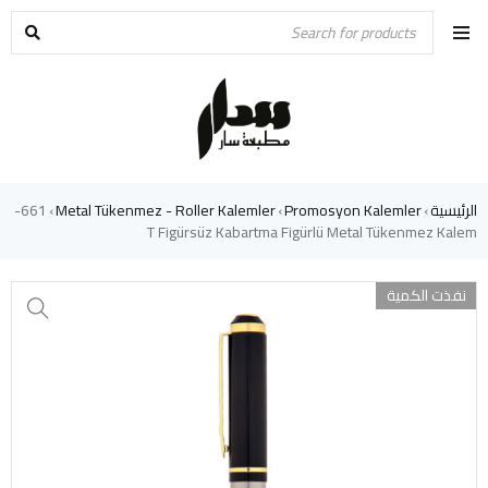
الرئيسية
Promosyon Kalemler
Metal Tükenmez - Roller Kalemler
661-
›
›
›
T Figürsüz Kabartma Figürlü Metal Tükenmez Kalem
نفذت الكمية