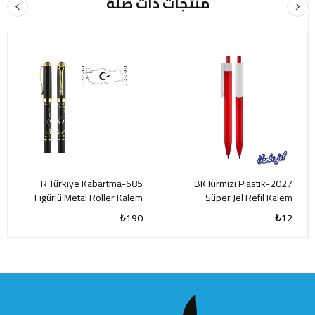
منتجات ذات صلة
685-R Türkiye Kabartma
2027-BK Kırmızı Plastik
Figürlü Metal Roller Kalem
Süper Jel Refil Kalem
₺
190
₺
12