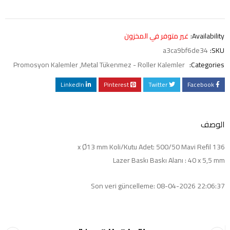
Availability:
غير متوفر في المخزون
a3ca9bf6de34
SKU:
Promosyon Kalemler
,
Metal Tükenmez - Roller Kalemler
Categories:
LinkedIn
Pinterest
Twitter
Facebook
الوصف
136 x Ø13 mm Koli/Kutu Adet: 500/50 Mavi Refil
Lazer Baskı Baskı Alanı : 40 x 5,5 mm
Son veri güncelleme: 08-04-2026 22:06:37