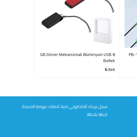
64 GB Ahşap USB Bellek
8 GB Döner Mekanizmalı Alüminyum USB
PB-
Bellek
₺
392
₺
346
QUICK VIEW
QUICK VIEW
سجل بريدك الالكتروني لدينا، لتصلك عروضنا الجديدة
لحظة بلحظة