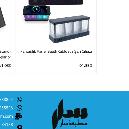
Standlı
Fantastik Panel Saatli Kablosuz Şarj Cihazı
Wi
parlör
₺
1.030
₺
1.390
CK VIEW
QUICK VIEW
333354
365596
lam.com
B, 34188