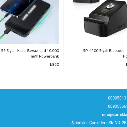
155 Siyah-Kasa-Beyaz-Led 10.000
SP-4100 Siyah Bluetooth 
mAh Powerbank
Ho
₺
960
QUICK VIEW
QUI
00905013
00905366
info@sarrek
Şirinevler, Çamlıdere Sk. NO: 2