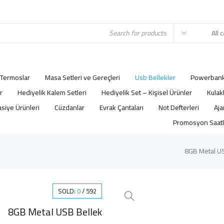
Termoslar
Masa Setleri ve Gereçleri
Usb Bellekler
Powerbank
r
Hediyelik Kalem Setleri
Hediyelik Set – Kişisel Ürünler
Kulak
asiye Ürünleri
Cüzdanlar
Evrak Çantaları
Not Defterleri
Promosyon Saatl
8GB Metal U
SOLD:
0
/
592
8GB Metal USB Bellek