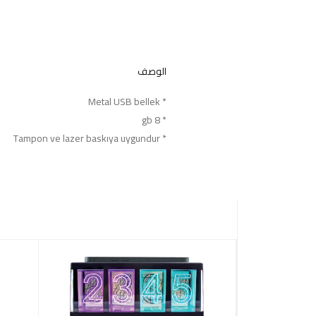
الوصف
* Metal USB bellek
* 8 gb
* Tampon ve lazer baskıya uygundur