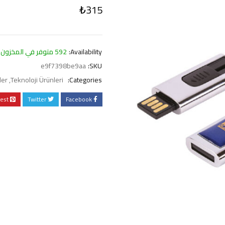
₺
315
Availability:
592 متوفر في المخزون
e9f7398be9aa
SKU:
ler
,
Teknoloji Ürünleri
Categories:
rest
Twitter
Facebook