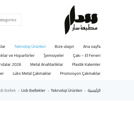
lar
Teknoloji Ürünleri
Bize ulaşın
Ana sayfa
lıklar ve Hoparlörler
Şemsiyeler
Çakı – El Feneri
2026 Ajandalar
Metal Anahtarlıklar
Plastik Kalemler
er
Lüks Metal Çakmaklar
Promosyon Çakmaklar
الرئيسية
Teknoloji Ürünleri
Usb Bellekler
SB Bellek
›
›
›