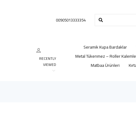
00905013333354
Seramik Kupa Bardaklar
Metal Tükenmez – Roller Kalemle
RECENTLY
VIEWED
Matbaa Ürünleri
Kırt