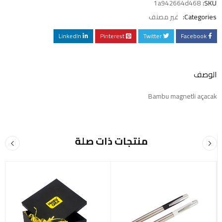
1a942664d468
SKU:
Categories:
غير مصنف
LinkedIn
Pinterest
Twitter
Facebook
الوصف
Bambu magnetli açacak
منتجات ذات صلة