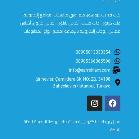
كرت فيزيت، بروشور، ختم، ورق مراسلات، مواقع إلكترونية،
علب كرتون، علب خشب، أكياس نايلون، أكياس كرتون، أكياس
قماش، لوحات إلكترونية بالإضافة لجميع انواع المطبوعات
00905013333354
00905366365596
info@sarreklam.com
Şirinevler, Çamlıdere Sk. NO: 2B, 34188
Bahçelievler/İstanbul, Türkiye
سجل بريدك الالكتروني لدينا، لتصلك عروضنا الجديدة لحظة
بلحظة