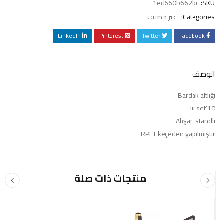
1ed660b662bc
SKU:
Categories:
غير مصنف
LinkedIn
Pinterest
Twitter
Facebook
الوصف
Bardak altlığı
10’lu set
Ahşap standlı
RPET keçeden yapılmıştır
منتجات ذات صلة