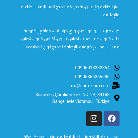
سار للطباعة والإعلان، نقدم لكم جميع المستلزمات الطباعية
والإعلانية.
كرت فيزيت، بروشور، ختم، ورق مراسلات، مواقع إلكترونية،
علب كرتون، علب خشب، أكياس نايلون، أكياس كرتون، أكياس
قماش، لوحات إلكترونية بالإضافة لجميع انواع المطبوعات
00905013333354
00905366365596
info@sarreklam.com
Şirinevler, Çamlıdere Sk. NO: 2B, 34188
Bahçelievler/İstanbul, Türkiye
سجل بريدك الالكتروني لدينا، لتصلك عروضنا الجديدة لحظة