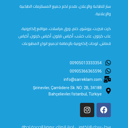
سار للطباعة والإعلان، نقدم لكم جميع المستلزمات الطباعية
والإعلانية.
كرت فيزيت، بروشور، ختم، ورق مراسلات، مواقع إلكترونية،
علب كرتون، علب خشب، أكياس نايلون، أكياس كرتون، أكياس
قماش، لوحات إلكترونية بالإضافة لجميع انواع المطبوعات
00905013333354
00905366365596
info@sarreklam.com
Şirinevler, Çamlıdere Sk. NO: 2B, 34188
Bahçelievler/İstanbul, Türkiye
سجل بريدك الالكتروني لدينا، لتصلك عروضنا الجديدة لحظة