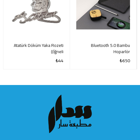
Atatürk Döküm Yaka Rozeti
Bluetooth 5.0 Bambu
(İğneli)
Hoparlör
₺
44
₺
650