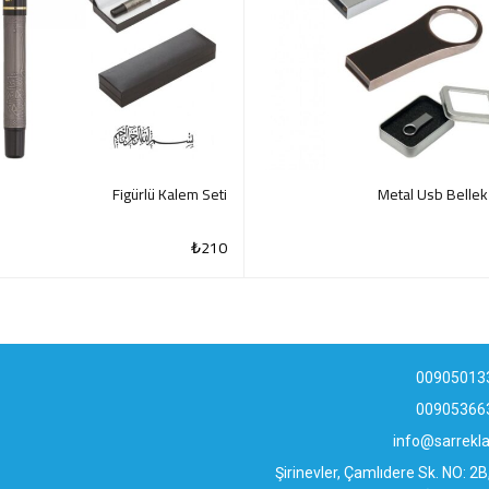
Figürlü Kalem Seti
Metal Usb Belle
₺
210
QUICK VIEW
QUI
00905013
00905366
info@sarrek
Şirinevler, Çamlıdere Sk. NO: 2