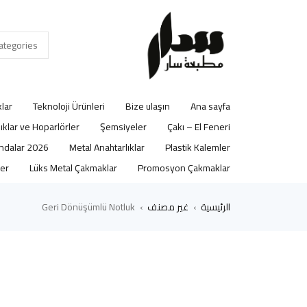
lar
Teknoloji Ürünleri
Bize ulaşın
Ana sayfa
lıklar ve Hoparlörler
Şemsiyeler
Çakı – El Feneri
2026 Ajandalar
Metal Anahtarlıklar
Plastik Kalemler
er
Lüks Metal Çakmaklar
Promosyon Çakmaklar
الرئيسية
غير مصنف
Geri Dönüşümlü Notluk
›
›