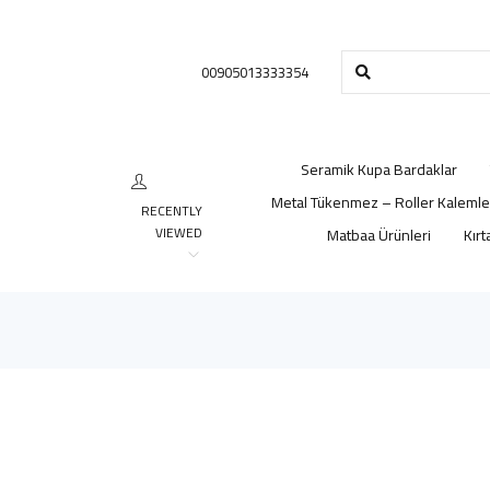
00905013333354
Seramik Kupa Bardaklar
Metal Tükenmez – Roller Kalemle
RECENTLY
VIEWED
Matbaa Ürünleri
Kırt