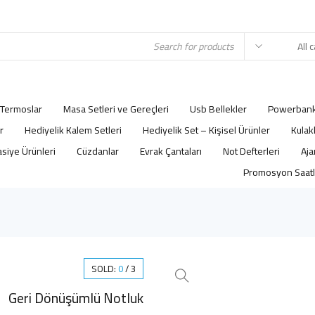
Termoslar
Masa Setleri ve Gereçleri
Usb Bellekler
Powerbank
r
Hediyelik Kalem Setleri
Hediyelik Set – Kişisel Ürünler
Kulak
asiye Ürünleri
Cüzdanlar
Evrak Çantaları
Not Defterleri
Promosyon Saatl
SOLD:
0
/
3
Geri Dönüşümlü Notluk