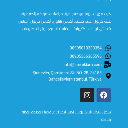
كرت فيزيت، بروشور، ختم، ورق مراسلات، مواقع إلكترونية،
علب كرتون، علب خشب، أكياس نايلون، أكياس كرتون، أكياس
قماش، لوحات إلكترونية بالإضافة لجميع انواع المطبوعات
00905013333354
00905366365596
info@sarreklam.com
Şirinevler, Çamlıdere Sk. NO: 2B, 34188
Bahçelievler/İstanbul, Türkiye
سجل بريدك الالكتروني لدينا، لتصلك عروضنا الجديدة لحظة
بلحظة