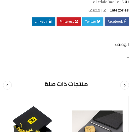
e1cdafe34d1e
SKU:
Categories:
غير مصنف
LinkedIn
Pinterest
Twitter
Facebook
الوصف
–
منتجات ذات صلة