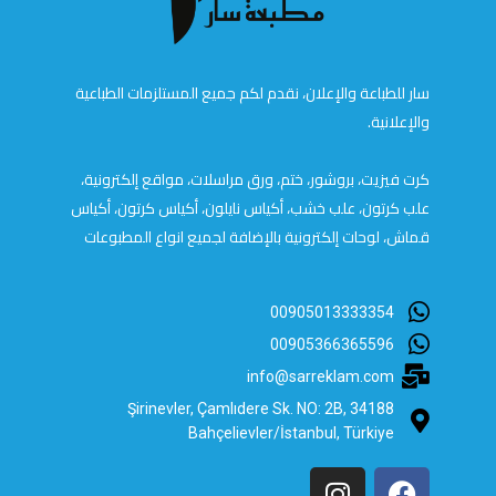
سار للطباعة والإعلان، نقدم لكم جميع المستلزمات الطباعية
والإعلانية.
كرت فيزيت، بروشور، ختم، ورق مراسلات، مواقع إلكترونية،
علب كرتون، علب خشب، أكياس نايلون، أكياس كرتون، أكياس
قماش، لوحات إلكترونية بالإضافة لجميع انواع المطبوعات
00905013333354
00905366365596
info@sarreklam.com
Şirinevler, Çamlıdere Sk. NO: 2B, 34188
Bahçelievler/İstanbul, Türkiye