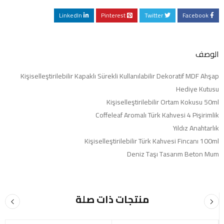
LinkedIn
Pinterest
Twitter
Facebook
الوصف
Kişiselleştirilebilir Kapaklı Sürekli Kullanılabilir Dekoratif MDF Ahşap
Hediye Kutusu
Kişiselleştirilebilir Ortam Kokusu 50ml
Coffeleaf Aromalı Türk Kahvesi 4 Pişirimlik
Yıldız Anahtarlık
Kişiselleştirilebilir Türk Kahvesi Fincanı 100ml
Deniz Taşı Tasarım Beton Mum
منتجات ذات صلة