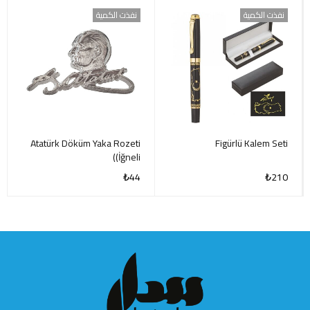
نفذت الكمية
نفذت الكمية
Atatürk Döküm Yaka Rozeti
Figürlü Kalem Seti
(İğneli)
₺
44
₺
210