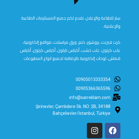
سار للطباعة والإعلان، نقدم لكم جميع المستلزمات الطباعية
والإعلانية.
كرت فيزيت، بروشور، ختم، ورق مراسلات، مواقع إلكترونية،
علب كرتون، علب خشب، أكياس نايلون، أكياس كرتون، أكياس
قماش، لوحات إلكترونية بالإضافة لجميع انواع المطبوعات
00905013333354
00905366365596
info@sarreklam.com
Şirinevler, Çamlıdere Sk. NO: 2B, 34188
Bahçelievler/İstanbul, Türkiye