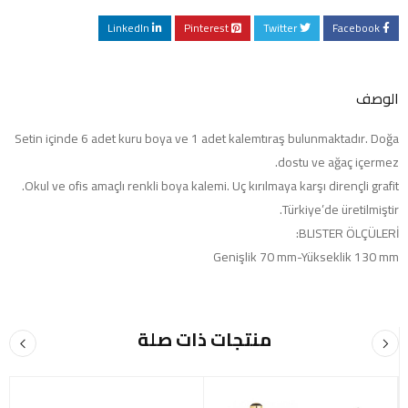
LinkedIn
Pinterest
Twitter
Facebook
الوصف
Setin içinde 6 adet kuru boya ve 1 adet kalemtıraş bulunmaktadır. Doğa
dostu ve ağaç içermez.
Okul ve ofis amaçlı renkli boya kalemi. Uç kırılmaya karşı dirençli grafit.
Türkiye’de üretilmiştir.
BLISTER ÖLÇÜLERİ:
Genişlik 70 mm-Yükseklik 130 mm
منتجات ذات صلة