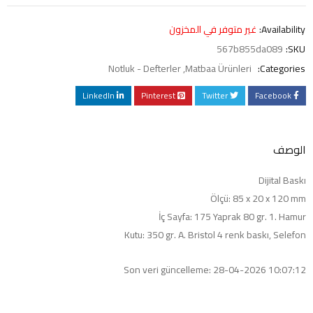
Availability:
غير متوفر في المخزون
567b855da089
SKU:
Notluk - Defterler
,
Matbaa Ürünleri
Categories:
LinkedIn
Pinterest
Twitter
Facebook
الوصف
Dijital Baskı
Ölçü: 85 x 20 x 120 mm
İç Sayfa: 175 Yaprak 80 gr. 1. Hamur
Kutu: 350 gr. A. Bristol 4 renk baskı, Selefon
Son veri güncelleme: 28-04-2026 10:07:12