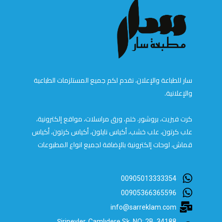
سار للطباعة والإعلان، نقدم لكم جميع المستلزمات الطباعية
والإعلانية.
كرت فيزيت، بروشور، ختم، ورق مراسلات، مواقع إلكترونية،
علب كرتون، علب خشب، أكياس نايلون، أكياس كرتون، أكياس
قماش، لوحات إلكترونية بالإضافة لجميع انواع المطبوعات
00905013333354
00905366365596
info@sarreklam.com
Şirinevler, Çamlıdere Sk. NO: 2B, 34188