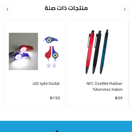
منتجات ذات صلة
LED Işıklı Düdük
NFC Özellikli Rubber
Tükenmez Kalem
₺
150
₺
59