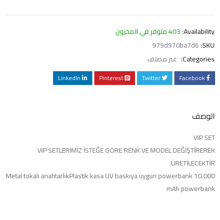
Availability:
403 متوفر في المخزون
979d970ba7d6
SKU:
Categories:
غير مصنف
LinkedIn
Pinterest
Twitter
Facebook
الوصف
VIP SET
VIP SETLERİMİZ İSTEĞE GÖRE RENK VE MODEL DEĞİŞTİREREK
ÜRETİLECEKTİR.
Metal tokalı anahtarlıkPlastik kasa UV baskıya uygun powerbank 10.000
mAh powerbank