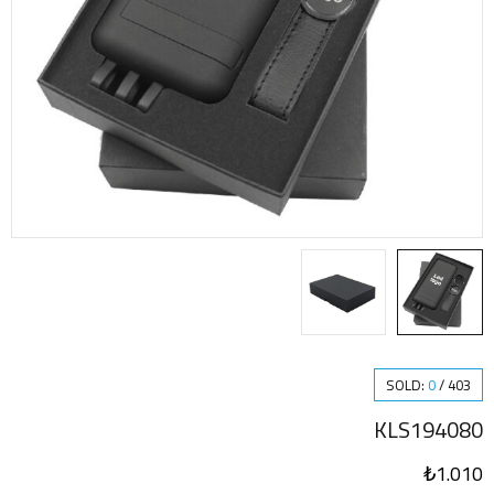
SOLD:
0
/
403
KLS194080
₺
1.010