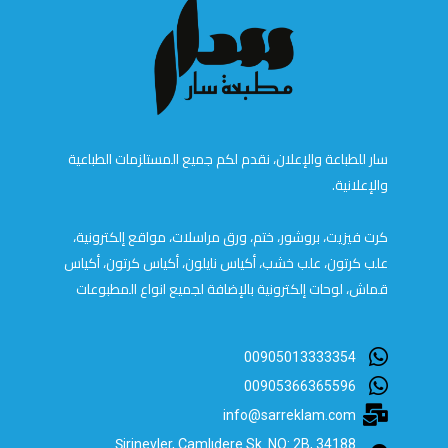
سار للطباعة والإعلان، نقدم لكم جميع المستلزمات الطباعية
والإعلانية.
كرت فيزيت، بروشور، ختم، ورق مراسلات، مواقع إلكترونية،
علب كرتون، علب خشب، أكياس نايلون، أكياس كرتون، أكياس
قماش، لوحات إلكترونية بالإضافة لجميع انواع المطبوعات
00905013333354
00905366365596
info@sarreklam.com
Şirinevler, Çamlıdere Sk. NO: 2B, 34188