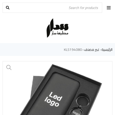
الرئيسية
غير مصنف
KLS194080
›
›