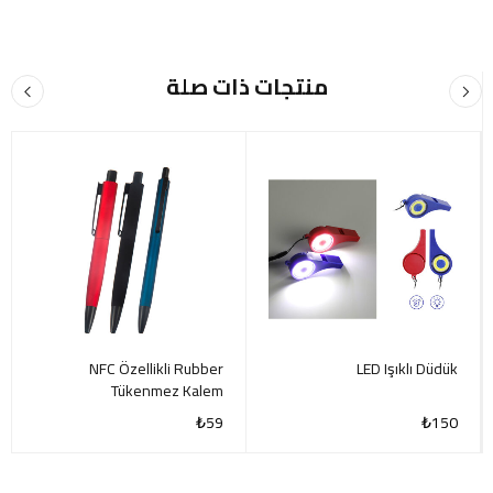
منتجات ذات صلة
NFC Özellikli Rubber
LED Işıklı Düdük
Tükenmez Kalem
₺
59
₺
150