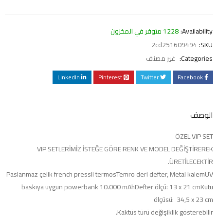
Availability:
1228 متوفر في المخزون
2cd251609494
SKU:
Categories:
غير مصنف
LinkedIn
Pinterest
Twitter
Facebook
الوصف
ÖZEL VIP SET
VIP SETLERİMİZ İSTEĞE GÖRE RENK VE MODEL DEĞİŞTİREREK
ÜRETİLECEKTİR.
Paslanmaz çelik french pressli termosTemro deri defter, Metal kalemUV
baskıya uygun powerbank 10.000 mAhDefter ölçü: 13 x 21 cmKutu
ölçüsü: 34,5 x 23 cm
Kaktüs türü değişiklik gösterebilir.