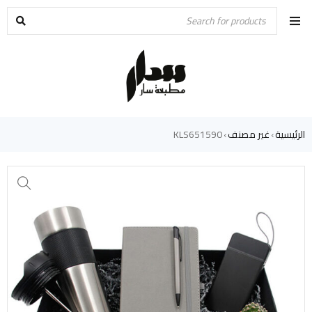
الرئيسية
غير مصنف
KLS651590
›
›