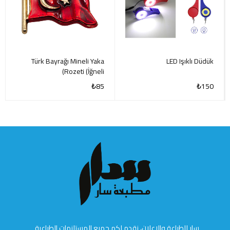
Türk Bayrağı Mineli Yaka
LED Işıklı Düdük
Rozeti (İğneli)
₺
85
₺
150
سار للطباعة والإعلان، نقدم لكم جميع المستلزمات الطباعية