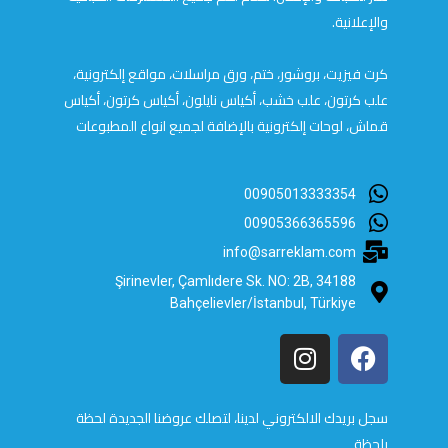
والإعلانية.
كرت فيزيت، بروشور، ختم، ورق مراسلات، مواقع إلكترونية،
علب كرتون، علب خشب، أكياس نايلون، أكياس كرتون، أكياس
قماش، لوحات إلكترونية بالإضافة لجميع انواع المطبوعات
00905013333354
00905366365596
info@sarreklam.com
Şirinevler, Çamlıdere Sk. NO: 2B, 34188
Bahçelievler/İstanbul, Türkiye
سجل بريدك الالكتروني لدينا، لتصلك عروضنا الجديدة لحظة
بلحظة