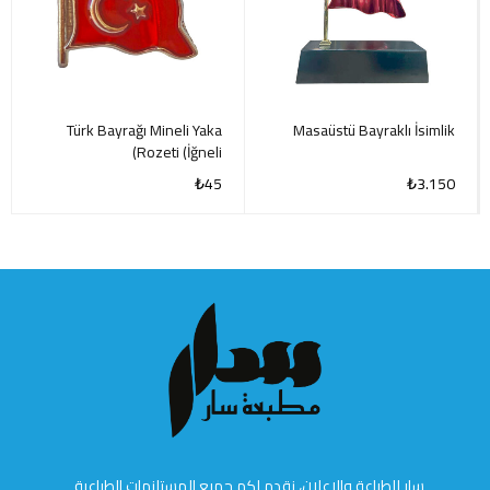
Türk Bayrağı Mineli Yaka
Masaüstü Bayraklı İsimlik
Rozeti (İğneli)
₺
45
₺
3.150
سار للطباعة والإعلان، نقدم لكم جميع المستلزمات الطباعية