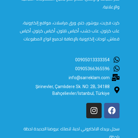
والإعلانية.
كرت فيزيت، بروشور، ختم، ورق مراسلات، مواقع إلكترونية،
علب كرتون، علب خشب، أكياس نايلون، أكياس كرتون، أكياس
قماش، لوحات إلكترونية بالإضافة لجميع انواع المطبوعات
00905013333354
00905366365596
info@sarreklam.com
Şirinevler, Çamlıdere Sk. NO: 2B, 34188
Bahçelievler/İstanbul, Türkiye
سجل بريدك الالكتروني لدينا، لتصلك عروضنا الجديدة لحظة
بلحظة