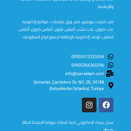
والإعلانية.
كرت فيزيت، بروشور، ختم، ورق مراسلات، مواقع إلكترونية،
علب كرتون، علب خشب، أكياس نايلون، أكياس كرتون، أكياس
قماش، لوحات إلكترونية بالإضافة لجميع انواع المطبوعات
00905013333354
00905366365596
info@sarreklam.com
Şirinevler, Çamlıdere Sk. NO: 2B, 34188
Bahçelievler/İstanbul, Türkiye
سجل بريدك الالكتروني لدينا، لتصلك عروضنا الجديدة لحظة
بلحظة