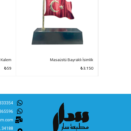
z Kalem
Masaüstü Bayraklı İsimlik
₺
59
₺
3.150
CK VIEW
QUICK VIEW
333354
365596
lam.com
B, 34188