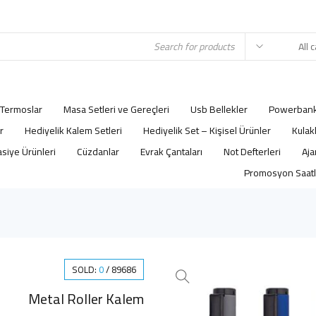
Termoslar
Masa Setleri ve Gereçleri
Usb Bellekler
Powerbank
r
Hediyelik Kalem Setleri
Hediyelik Set – Kişisel Ürünler
Kulak
asiye Ürünleri
Cüzdanlar
Evrak Çantaları
Not Defterleri
Promosyon Saatl
SOLD:
0
/
89686
Metal Roller Kalem