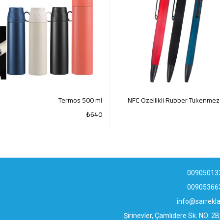
Termos 500 ml
NFC Özellikli Rubber Tükenme
₺
640
QUICK VIEW
QUI
00905013
00905366
info@sarrek
Şirinevler, Çamlıdere Sk. NO: 2