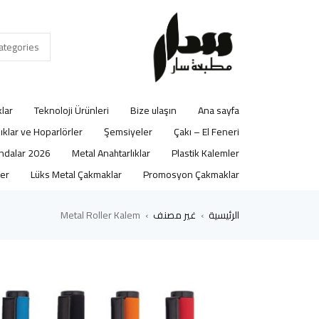
lar
Teknoloji Ürünleri
Bize ulaşın
Ana sayfa
lıklar ve Hoparlörler
Şemsiyeler
Çakı – El Feneri
2026 Ajandalar
Metal Anahtarlıklar
Plastik Kalemler
er
Lüks Metal Çakmaklar
Promosyon Çakmaklar
الرئيسية
غير مصنف
Metal Roller Kalem
›
›