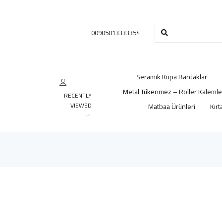
00905013333354
Seramik Kupa Bardaklar
Metal Tükenmez – Roller Kalemle
RECENTLY
VIEWED
Matbaa Ürünleri
Kırt