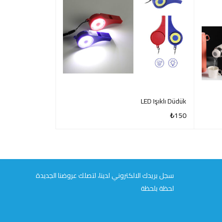
Termos 500 ml
LED Işıklı Düdük
₺
640
₺
150
QUICK VIEW
QUICK VIEW
سجل بريدك الالكتروني لدينا، لتصلك عروضنا الجديدة
لحظة بلحظة