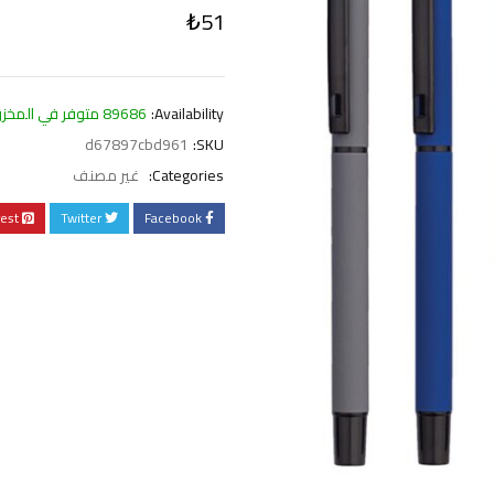
₺
51
Availability:
89686 متوفر في المخزون
d67897cbd961
SKU:
Categories:
غير مصنف
rest
Twitter
Facebook