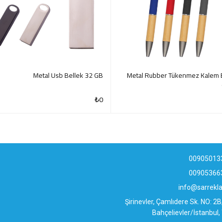
Metal Usb Bellek 32 GB
Metal Rubber Tükenmez Kalem
₺
0
QUICK VIEW
QUI
00905013
00905366
info@sarrek
Şirinevler, Çamlıdere Sk. NO: 2
Bahçelievler/İstanbul,