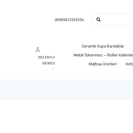
00905013333354
Seramik Kupa Bardaklar
Metal Tükenmez – Roller Kalemle
RECENTLY
VIEWED
Matbaa Ürünleri
Kırt