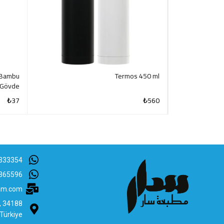
 Bambu
Termos 450 ml
Gövde
₺
37
₺
560
CK VIEW
QUICK VIEW
333354
365596
lam.com
B, 34188
 Türkiye