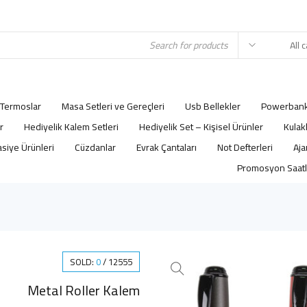
Termoslar
Masa Setleri ve Gereçleri
Usb Bellekler
Powerbank
r
Hediyelik Kalem Setleri
Hediyelik Set – Kişisel Ürünler
Kulak
asiye Ürünleri
Cüzdanlar
Evrak Çantaları
Not Defterleri
Promosyon Saatl
SOLD:
0
/
12555
Metal Roller Kalem