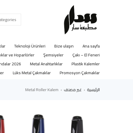
lar
Teknoloji Ürünleri
Bize ulaşın
Ana sayfa
lıklar ve Hoparlörler
Şemsiyeler
Çakı – El Feneri
2026 Ajandalar
Metal Anahtarlıklar
Plastik Kalemler
er
Lüks Metal Çakmaklar
Promosyon Çakmaklar
الرئيسية
غير مصنف
Metal Roller Kalem
›
›