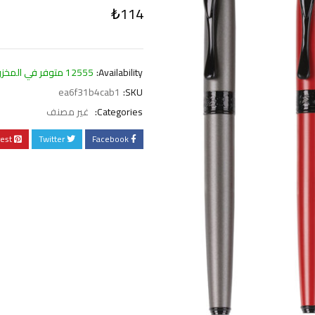
₺
114
Availability:
12555 متوفر في المخزون
ea6f31b4cab1
SKU:
Categories:
غير مصنف
rest
Twitter
Facebook