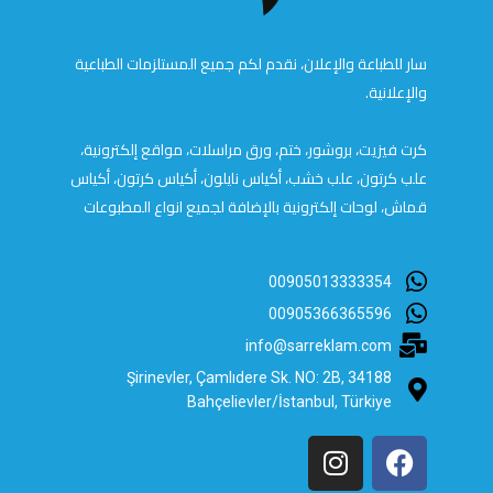
سار للطباعة والإعلان، نقدم لكم جميع المستلزمات الطباعية
والإعلانية.
كرت فيزيت، بروشور، ختم، ورق مراسلات، مواقع إلكترونية،
علب كرتون، علب خشب، أكياس نايلون، أكياس كرتون، أكياس
قماش، لوحات إلكترونية بالإضافة لجميع انواع المطبوعات
00905013333354
00905366365596
info@sarreklam.com
Şirinevler, Çamlıdere Sk. NO: 2B, 34188
Bahçelievler/İstanbul, Türkiye