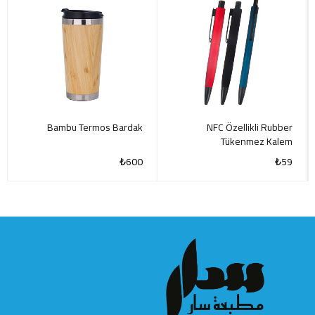
Bambu Termos Bardak
NFC Özellikli Rubber
Tükenmez Kalem
₺
600
₺
59