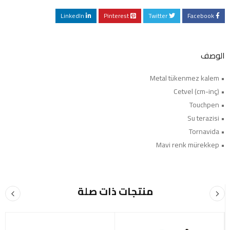
LinkedIn
Pinterest
Twitter
Facebook
الوصف
• Metal tükenmez kalem
• Cetvel (cm-inç)
• Touchpen
• Su terazisi
• Tornavida
• Mavi renk mürekkep
منتجات ذات صلة