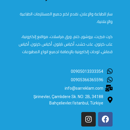
سار للطباعة والإعلان، نقدم لكم جميع المستلزمات الطباعية
والإعلانية.
كرت فيزيت، بروشور، ختم، ورق مراسلات، مواقع إلكترونية،
علب كرتون، علب خشب، أكياس نايلون، أكياس كرتون، أكياس
قماش، لوحات إلكترونية بالإضافة لجميع انواع المطبوعات
00905013333354
00905366365596
info@sarreklam.com
Şirinevler, Çamlıdere Sk. NO: 2B, 34188
Bahçelievler/İstanbul, Türkiye