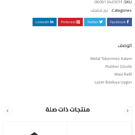
0606134d301f
SKU:
Categories:
غير مصنف
LinkedIn
Pinterest
Twitter
Facebook
الوصف
Metal Tükenmez Kalem
Rubber Gövde
Mavi Refil
Lazer Baskıya Uygun
منتجات ذات صلة