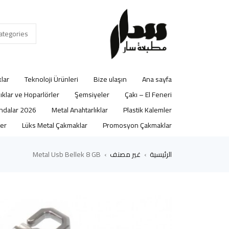
lar
Teknoloji Ürünleri
Bize ulaşın
Ana sayfa
lıklar ve Hoparlörler
Şemsiyeler
Çakı – El Feneri
2026 Ajandalar
Metal Anahtarlıklar
Plastik Kalemler
er
Lüks Metal Çakmaklar
Promosyon Çakmaklar
الرئيسية
غير مصنف
Metal Usb Bellek 8 GB
›
›