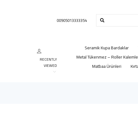
00905013333354
Seramik Kupa Bardaklar
Metal Tükenmez – Roller Kalemle
RECENTLY
VIEWED
Matbaa Ürünleri
Kırt