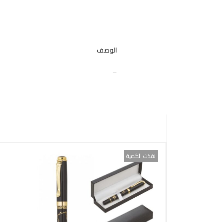
الوصف
–
نفذت الكمية