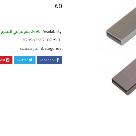
₺
0
Availability:
2490 متوفر في المخزون
67b9b2587187
SKU:
Categories:
غير مصنف
rest
Twitter
Facebook