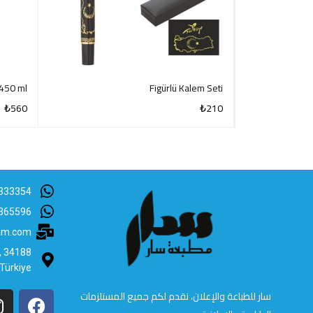
450 ml
Figürlü Kalem Seti
₺
560
₺
210
CK VIEW
QUICK VIEW
333354
365596
lam.com
B, 34188
 Türkiye
سار للطباعة والإعلان، نقدم لكم جميع المستلزمات