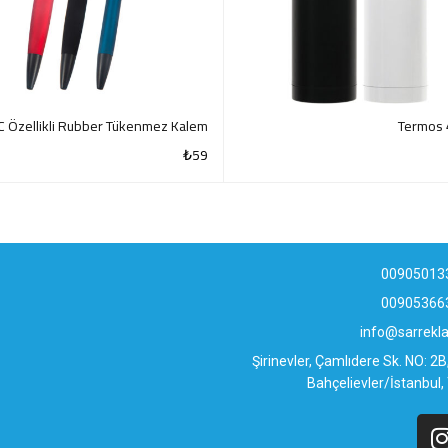
 Özellikli Rubber Tükenmez Kalem
Termos 
₺
59
QUICK VIEW
QUI
00905013
00905366
info@sarrek
Şirinevler, Çamlıdere Sk. NO: 2
Bahçelievler/İstanbul,