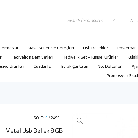
Termoslar
Masa Setleri ve Gereçleri
Usb Bellekler
Powerbank
r
Hediyelik Kalem Setleri
Hediyelik Set – Kişisel Ürünler
Kulak
asiye Ürünleri
Cüzdanlar
Evrak Çantaları
Not Defterleri
Promosyon Saatl
SOLD:
0
/
2490
Metal Usb Bellek 8 GB