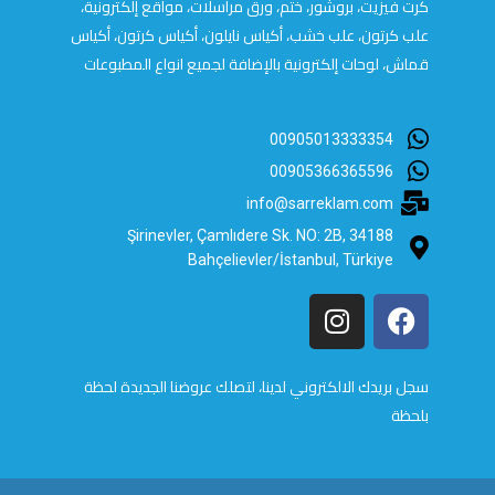
كرت فيزيت، بروشور، ختم، ورق مراسلات، مواقع إلكترونية،
علب كرتون، علب خشب، أكياس نايلون، أكياس كرتون، أكياس
قماش، لوحات إلكترونية بالإضافة لجميع انواع المطبوعات
00905013333354
00905366365596
info@sarreklam.com
Şirinevler, Çamlıdere Sk. NO: 2B, 34188
Bahçelievler/İstanbul, Türkiye
سجل بريدك الالكتروني لدينا، لتصلك عروضنا الجديدة لحظة
بلحظة