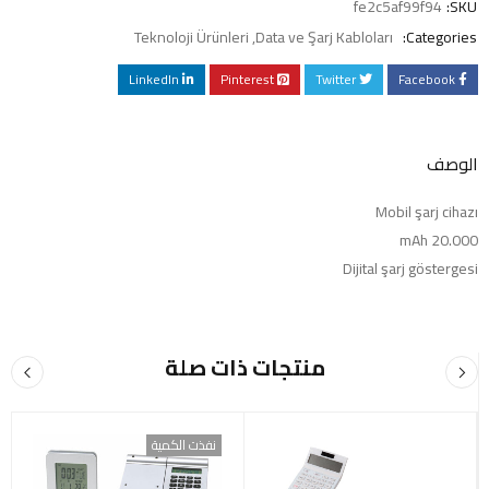
fe2c5af99f94
SKU:
Teknoloji Ürünleri
,
Data ve Şarj Kabloları
Categories:
LinkedIn
Pinterest
Twitter
Facebook
الوصف
Mobil şarj cihazı
20.000 mAh
Dijital şarj göstergesi
منتجات ذات صلة
نفذت الكمية