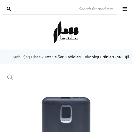
الرئيسية
Teknoloji Ürünleri
Data ve Şarj Kabloları
Mobil Şarj Cihazı
›
›
›