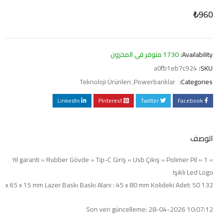
₺
960
Availability:
1730 متوفر في المخزون
a0fb1eb7c924
SKU:
Teknoloji Ürünleri
,
Powerbanklar
Categories:
LinkedIn
Pinterest
Twitter
Facebook
الوصف
» 1 Yıl garanti » Rubber Gövde » Tip-C Giriş » Usb Çıkış » Polimer Pil »
Işıklı Led Logo
132 x 65 x 15 mm Lazer Baskı Baskı Alanı : 45 x 80 mm Kolideki Adet: 50
Son veri güncelleme: 28-04-2026 10:07:12