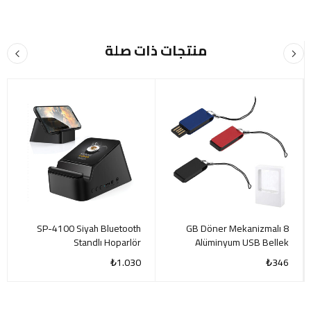
منتجات ذات صلة
SP-4100 Siyah Bluetooth
8 GB Döner Mekanizmalı
Standlı Hoparlör
Alüminyum USB Bellek
₺
1.030
₺
346