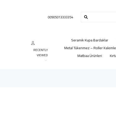
00905013333354
Seramik Kupa Bardaklar
Metal Tükenmez – Roller Kalemle
RECENTLY
VIEWED
Matbaa Ürünleri
Kırt