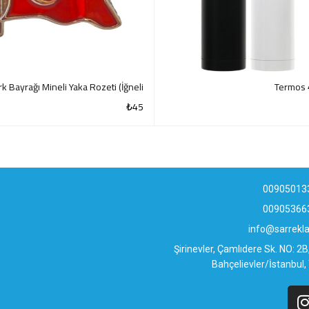
rk Bayrağı Mineli Yaka Rozeti (İğneli)
Termos 
₺
45
QUICK VIEW
QUI
00905013
00905366
info@sarrek
Şirinevler, Çamlıdere Sk. NO: 2
Bahçelievler/İstanbul,