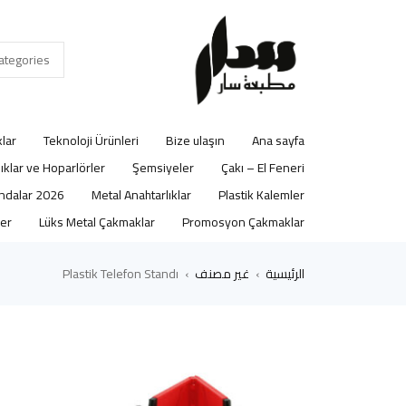
lar
Teknoloji Ürünleri
Bize ulaşın
Ana sayfa
lıklar ve Hoparlörler
Şemsiyeler
Çakı – El Feneri
2026 Ajandalar
Metal Anahtarlıklar
Plastik Kalemler
er
Lüks Metal Çakmaklar
Promosyon Çakmaklar
الرئيسية
غير مصنف
Plastik Telefon Standı
›
›