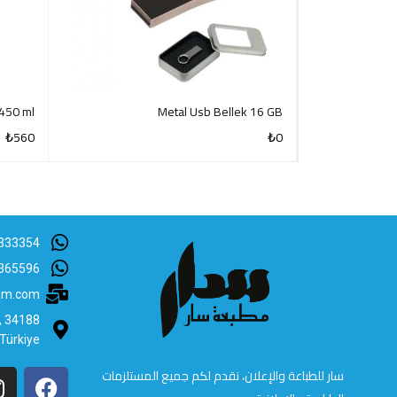
450 ml
Metal Usb Bellek 16 GB
₺
560
₺
0
CK VIEW
QUICK VIEW
333354
365596
lam.com
B, 34188
 Türkiye
سار للطباعة والإعلان، نقدم لكم جميع المستلزمات