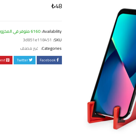
₺
48
Availability:
6160 متوفر في المخزون
3d851e118451
SKU:
Categories:
غير مصنف
rest
Twitter
Facebook