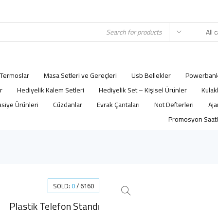
Termoslar
Masa Setleri ve Gereçleri
Usb Bellekler
Powerbank
r
Hediyelik Kalem Setleri
Hediyelik Set – Kişisel Ürünler
Kulak
asiye Ürünleri
Cüzdanlar
Evrak Çantaları
Not Defterleri
Promosyon Saatl
SOLD:
0
/
6160
Plastik Telefon Standı