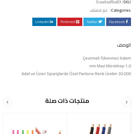
5caa6aaf6a83
SKU:
Categories:
غير مصنف
LinkedIn
Pinterest
Twitter
Facebook
الوصف
Çevirmeli Tükenmez Kalem
1.0 mm Mavi Mürekkep
30.000 Adet ve Üzeri Siparişlerde Özel Pantone Renk Üretim
منتجات ذات صلة