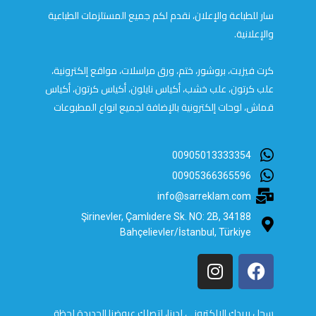
سار للطباعة والإعلان، نقدم لكم جميع المستلزمات الطباعية
والإعلانية.
كرت فيزيت، بروشور، ختم، ورق مراسلات، مواقع إلكترونية،
علب كرتون، علب خشب، أكياس نايلون، أكياس كرتون، أكياس
قماش، لوحات إلكترونية بالإضافة لجميع انواع المطبوعات
00905013333354
00905366365596
info@sarreklam.com
Şirinevler, Çamlıdere Sk. NO: 2B, 34188
Bahçelievler/İstanbul, Türkiye
سجل بريدك الالكتروني لدينا، لتصلك عروضنا الجديدة لحظة