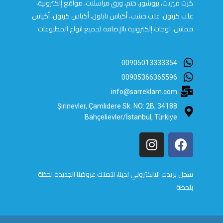
كرت فيزيت، بروشور، ختم، ورق مراسلات، مواقع إلكترونية،
علب كرتون، علب خشب، أكياس نايلون، أكياس كرتون، أكياس
قماش، لوحات إلكترونية بالإضافة لجميع انواع المطبوعات
00905013333354
00905366365596
info@sarreklam.com
Şirinevler, Çamlıdere Sk. NO: 2B, 34188
Bahçelievler/İstanbul, Türkiye
سجل بريدك الالكتروني لدينا، لتصلك عروضنا الجديدة لحظة
بلحظة